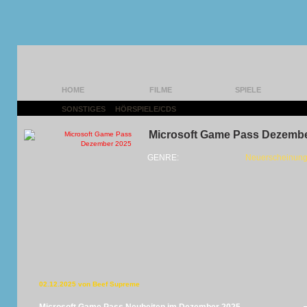
HOME
FILME
SPIELE
SONSTIGES
|
HÖRSPIELE/CDS
|
Microsoft Game Pass Dezembe
GENRE:
Neuerscheinun
02.12.2025 von Beef Supreme