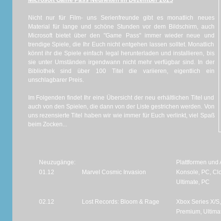
Microsoft Game Pass Neuheiten im Dezember 2025
Nicht nur für Film- uns Serienfreunde gibt es monatlich neues
Material für lange und schöne Stunden vor dem Bildschirm, auch
Microsoft bietet über den "Game Pass" immer wieder neue und
trendige Spiele, die Ihr Euch nicht entgehen lassen solltet. Monatlich
könnt ihr die Spiele einfach legal herunterladen und installieren, bis
sie unter Umständen irgendwann nicht mehr verfügbar sind. In der
Bibliothek sind über 100 Titel die variieren, eigentlich ein
unschlagbarer Preis.
Im Folgenden findet Ihr eine Übersicht der neu erhältlichen Titel und
auch von den Spielen, die dann von der Liste gestrichen werden. Von
uns rezensierte Titel haben wir wie immer für Euch verlinkt, viel Spaß
beim Zocken...
Neuzugänge:
Plattformen und
01.12
Marvel Cosmic Invasion
Konsole, PC, Cl
Ultimate, PC
02.12
Lost Records: Bloom & Rage
Xbox Series X/S
Premium, Ultima