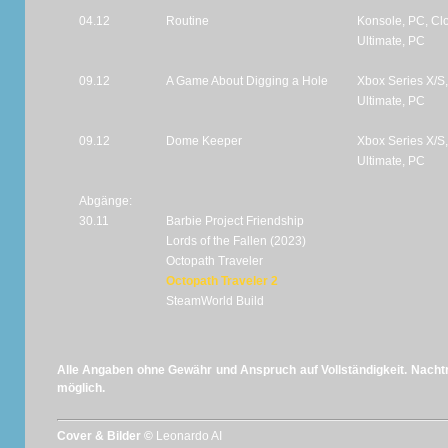
04.12
Routine
Konsole, PC, Cl
Ultimate, PC
09.12
A Game About Digging a Hole
Xbox Series X/S
Ultimate, PC
09.12
Dome Keeper
Xbox Series X/S
Ultimate, PC
Abgänge:
30.11
Barbie Project Friendship
Lords of the Fallen (2023)
Octopath Traveler
Octopath Traveler 2
SteamWorld Build
Alle Angaben ohne Gewähr und Anspruch auf Vollständigkeit. Nachtr
möglich.
Cover & Bilder ©
Leonardo AI