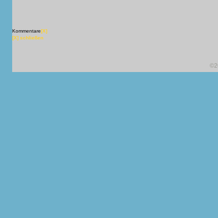
Kommentare
[X]
[X] schließen
©2