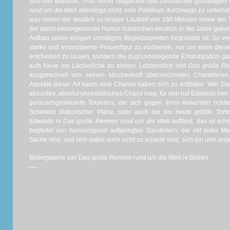
sich hier wünscht. Trotz hoher Gagdichte und zahlreichen großartigen 
rund um die Welt
allerdings nicht, sein Publikum durchwegs zu unterh
was neben der deutlich zu langen Laufzeit von 160 Minuten sowie der 
der damit einhergehende Humor inzwischen deutlich in die Jahre geko
Aufbau sowie einigen unnötigen Begleitaspekten begründet ist. So ve
starke und emanzipierte Frauenfigur zu etablieren, nur um eben diese
erscheinen zu lassen, sondern die zugrundeliegende Emanzipation ga
aufs Neue ins Lächerliche zu ziehen. Letztendlich lebt
Das große Re
ausgerechnet von seinen klischeehaft überzeichneten Charakteren,
Aspekte dieser Art kaum eine Chance haben sich zu entfalten. Wer Slap
absurdes, absolut unrealistisches Chaos mag, für den hat Edwards hier 
geräuschgesteuerte Torpedos, die sich gegen ihren Anwender richte
Scheitern diabolischer Pläne, oder auch die bis heute größte Tort
Edwards in
Das große Rennen rund um die Welt
auffährt, das ist sch
begleitet von hervorragend aufgelegten Darstellern, die mit jeder 
Sache sind, und sich dabei auch nicht zu schade sind, sich ein ums an
Bildergalerie von Das große Rennen rund um die Welt (4 Bilder)