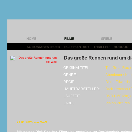
HOME
FILME
SPIELE
ACTION/ABENTEUER
|
SCI-FI/FANTASY
|
THRILLER
|
HORROR
|
Das große Rennen rund um di
ORIGINALTITEL:
The Great Race
GENRE:
Abenteuer • Ko
REGIE:
Blake Edwards
HAUPTDARSTELLER:
Jack Lemmon • T
LAUFZEIT:
DVD (160 Min) •
LABEL:
Plaion Pictures
21.01.2025 von MarS