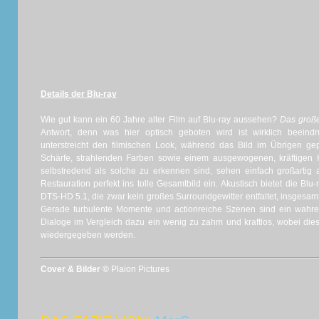
Details der Blu-ray
Wie gut kann ein 60 Jahre alter Film auf Blu-ray aussehen?
Das groß
Antwort, denn was hier optisch geboten wird ist wirklich beeind
unterstreicht den filmischen Look, während das Bild im Übrigen ge
Schärfe, strahlenden Farben sowie einem ausgewogenen, kräftigen Kon
selbstredend als solche zu erkennen sind, sehen einfach großartig
Restauration perfekt ins tolle Gesamtbild ein. Akustisch bietet die Bl
DTS-HD 5.1, die zwar kein großes Surroundgewitter entfaltet, insgesamt
Gerade turbulente Momente und actionreiche Szenen sind ein wahres
Dialoge im Vergleich dazu ein wenig zu zahm und kraftlos, wobei diese
wiedergegeben werden.
Cover & Bilder ©
Plaion Pictures