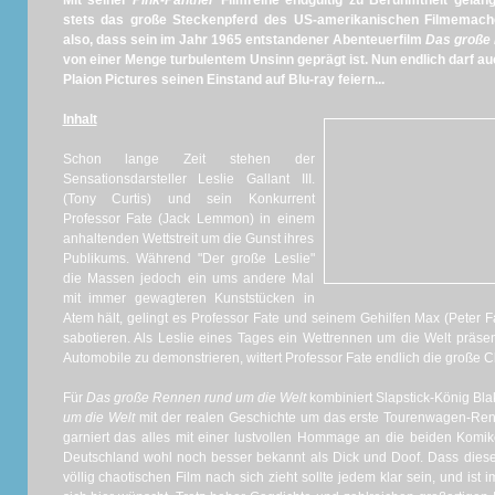
Mit seiner
Pink-Panther
Filmreihe endgültig zu Berühmtheit gelan
stets das große Steckenpferd des US-amerikanischen Filmemac
also, dass sein im Jahr 1965 entstandener Abenteuerfilm
Das große 
von einer Menge turbulentem Unsinn geprägt ist. Nun endlich darf 
Plaion Pictures seinen Einstand auf Blu-ray feiern...
Inhalt
Schon lange Zeit stehen der
Sensationsdarsteller Leslie Gallant III.
(Tony Curtis) und sein Konkurrent
Professor Fate (Jack Lemmon) in einem
anhaltenden Wettstreit um die Gunst ihres
Publikums. Während "Der große Leslie"
die Massen jedoch ein ums andere Mal
mit immer gewagteren Kunststücken in
Atem hält, gelingt es Professor Fate und seinem Gehilfen Max (Peter Fal
sabotieren. Als Leslie eines Tages ein Wettrennen um die Welt präsen
Automobile zu demonstrieren, wittert Professor Fate endlich die große C
Für
Das große Rennen rund um die Welt
kombiniert Slapstick-König Bl
um die Welt
mit der realen Geschichte um das erste Tourenwagen-Ren
garniert das alles mit einer lustvollen Hommage an die beiden Komik
Deutschland wohl noch besser bekannt als Dick und Doof. Dass dies
völlig chaotischen Film nach sich zieht sollte jedem klar sein, und is