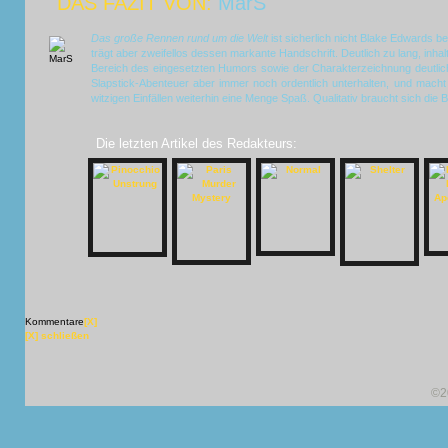
DAS FAZIT VON:
MarS
Das große Rennen rund um die Welt
ist sicherlich nicht Blake Edwards b
trägt aber zweifellos dessen markante Handschrift. Deutlich zu lang, inha
Bereich des eingesetzten Humors sowie der Charakterzeichnung deutli
Slapstick-Abenteuer aber immer noch ordentlich unterhalten, und mach
witzigen Einfällen weiterhin eine Menge Spaß. Qualitativ braucht sich die 
Die letzten Artikel des Redakteurs:
Kommentare
[X]
[X] schließen
©2