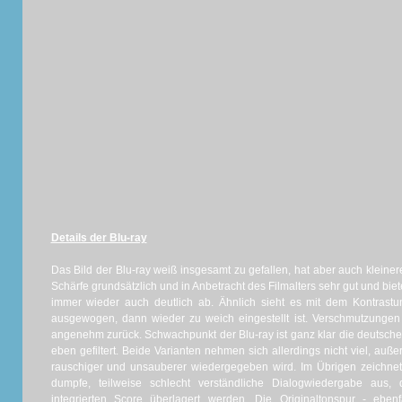
Details der Blu-ray
Das Bild der Blu-ray weiß insgesamt zu gefallen, hat aber auch kleine
Schärfe grundsätzlich und in Anbetracht des Filmalters sehr gut und biete
immer wieder auch deutlich ab. Ähnlich sieht es mit dem Kontrastu
ausgewogen, dann wieder zu weich eingestellt ist. Verschmutzunge
angenehm zurück. Schwachpunkt der Blu-ray ist ganz klar die deutsche 
eben gefiltert. Beide Varianten nehmen sich allerdings nicht viel, auße
rauschiger und unsauberer wiedergegeben wird. Im Übrigen zeichnet
dumpfe, teilweise schlecht verständliche Dialogwiedergabe aus, 
integrierten Score überlagert werden. Die Originaltonspur - ebe