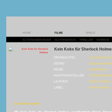
HOME
FILME
SPIELE
ACTION/ABENTEUER
|
SCI-FI/FANTASY
|
THRILLER
|
HORROR
|
Kein Koks für Sherlock Holme
ORIGINALTITEL:
The Seven-Per-C
GENRE:
Drama • Komödie
REGIE:
Herbert Ross
HAUPTDARSTELLER:
Nicol Williamson
LAUFZEIT:
DVD (113 Min) •
LABEL:
Plaion Pictures
26.07.2024 von MarS