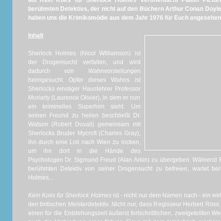
Mit
Kein Koks für Sherlock Holmes
veröffentlicht Plaion Pict
berühmten Detektivs, der nicht auf den Büchern Arthur Conan Doyles
haben uns die Krimikomödie aus dem Jahr 1976 für Euch angesehen.
Inhalt
Sherlock Holmes (Nicol Williamson) ist
der Drogensucht verfallen, und wird
dadurch von Wahnvorstellungen
heimgesucht. Opfer dieses Wahns ist
Sherlocks einstiger Hauslehrer Professor
Moriarty (Laurence Olivier), in dem er nun
ein kriminelles Superhirn sieht. Um
seinen Freund zu heilen beschließt Dr.
Watson (Robert Duvall) gemeinsam mit
Sherlocks Bruder Mycroft (Charles Gray),
ihn durch eine List nach Wien zu locken,
um ihn dort in die Hände des
Psychologen Dr. Sigmund Freud (Alan Arkin) zu übergeben. Während F
berühmten Detektiv von seiner Drogensucht zu befreien, wartet ber
Holmes...
Kein Koks für Sherlock Holmes
ist - nicht nur dem Namen nach - ein w
den britischen Meisterdetektiv. Nicht nur, dass Regisseur Herbert Ro
einen für die Entstehungszeit äußerst fortschrittlichen, zweigeteilten 