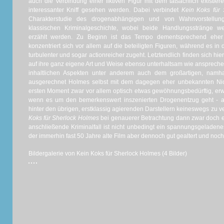
auch die Verbindung einer fiktiven Figur mit dem tatsächlich existi
interessanter Kniff gesehen werden. Dabei verbindet
Kein Koks für
Charakterstudie des drogenabhängigen und von Wahnvorstellun
klassischen Kriminalgeschichte, wobei beide Handlungsstränge we
erzählt werden. Zu Beginn ist das Tempo dementsprechend ehe
konzentriert sich vor allem auf die beteiligten Figuren, während es in 
turbulenter und sogar actionreicher zugeht. Letztendlich finden sich hie
auf ihre ganz eigene Art und Weise ebenso unterhaltsam wie ansprech
inhaltlichen Aspekten unter anderem auch dem großartigen, namha
ausgerechnet Holmes selbst mit dem dagegen eher unbekannten Nico
ersten Moment zwar vor allem optisch etwas gewöhnungsbedürftig, erwe
wenn es um den bemerkenswert inszenierten Drogenentzug geht - als 
hinter den übrigen, erstklassig agierenden Darstellern keineswegs zu v
Koks für Sherlock Holmes
bei genauerer Betrachtung dann zwar doch e
anschließende Kriminalfall ist nicht unbedingt ein spannungsgeladenes
der immerhin fast 50 Jahre alte Film aber dennoch gut gealtert und noc
Bildergalerie von Kein Koks für Sherlock Holmes (4 Bilder)