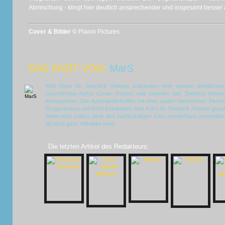
Abmischung - klingt hier deutlich ansprechender und insgesamt besser 
Cover & Bilder ©
Plaion Pictures
DAS FAZIT VON:
MarS
Kein Koks für Sherlock Holmes
präsentiert eine ebenso einfallsreic
Geschichten Arthur Conan Doyles, und erweitert das Sherlock-Univer
Komponente: Das Aufeinandertreffen mit einer realen historischen Persön
Drogendrama und Krimi funktioniert
Kein Koks für Sherlock Holmes
gerad
bietet nicht zuletzt dank des hochkarätigen Cast wunderbare Unterhaltun
da nicht ganz mithalten kann.
Die letzten Artikel des Redakteurs: