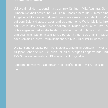
- Produktinformation -
Volleyball ist der Lebensinhalt der zwölfjährigen Mila Ayuhara. Sei
Lungenkrankheit besiegt hat, will sie nur noch eines: Die Nummer ein
Aufgabe nicht so einfach ist, merkt sie spätestens im Team der Fujimi
auf dem Spielfeld ausgetragen und es dauert eine Weile, bis Mila ihr
hat. Schließlich gewinnt sie dadurch in Midori aber auch ihre b
Schwierigkeiten gehen die beiden Mädchen bald durch dick und dünn. 
und egal, was das Schicksal für sie bereit hält, der Sport hilft ihr da
nach kommt sie ihrem Traum immer näher, Mila Superstar zu werden...
Die Kultserie entfachte bei ihrer Erstausstrahlung im deutschen TV ei
für japanischen Anime. Sei auch Teil einer riesigen Fangemeinde und
Mila Superstar
erstmals auf Blu-ray und in HD-Qualität!
Bildergalerie von Mila Superstar - Collector´s Edition - Vol. 01 (5 Bilder)