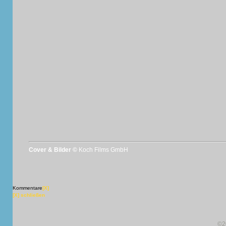
Cover & Bilder ©
Koch Films GmbH
Kommentare
[X]
[X] schließen
©2