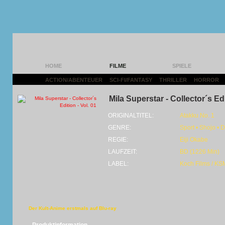
HOME
FILME
SPIELE
ACTION/ABENTEUER
|
SCI-FI/FANTASY
|
THRILLER
|
HORROR
|
Mila Superstar - Collector´s Edi
ORIGINALTITEL:
Atakku No. 1
GENRE:
Sport • Shojo • 
REGIE:
Eiji Okabe
LAUFZEIT:
BD (1226 Min)
LABEL:
Koch Films / KS
Der Kult-Anime erstmals auf Blu-ray