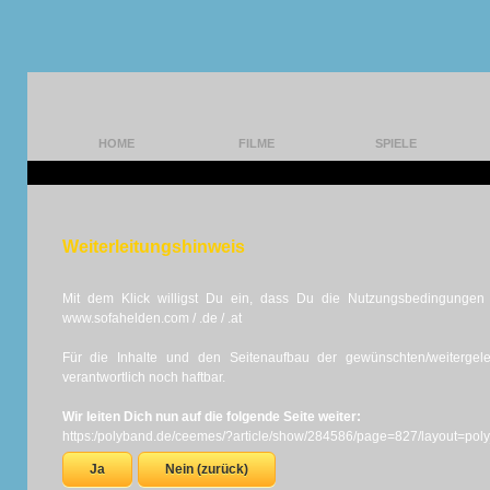
HOME
FILME
SPIELE
Weiterleitungshinweis
Mit dem Klick willigst Du ein, dass Du die Nutzungsbedingungen d
www.sofahelden.com / .de / .at
Für die Inhalte und den Seitenaufbau der gewünschten/weiterge
verantwortlich noch haftbar.
Wir leiten Dich nun auf die folgende Seite weiter:
https:/polyband.de/ceemes/?article/show/284586/page=827/layout=pol
Ja
Nein (zurück)