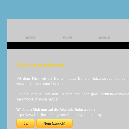
HOME
FILME
SPIELE
Weiterleitungshinweis
Mit dem Klick willigst Du ein, dass Du die Nutzungsbedingungen d
www.sofahelden.com / .de / .at
Für die Inhalte und den Seitenaufbau der gewünschten/weiterge
verantwortlich noch haftbar.
Wir leiten Dich nun auf die folgende Seite weiter:
https:/www.ksmfilm.de/programm/pumping-iron-blu-ray
Ja
Nein (zurück)